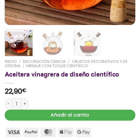
INICIO
/
DECORACIÓN CIENCIA
/
OBJETOS DECORATIVOS Y DE
OFICINA
/
MENAJE CON TOQUE CIENTÍFICO
Aceitera vinagrera de diseño científico
22,90
€
Aceitera vinagrera de diseño científico cantidad
Añadir al carrito