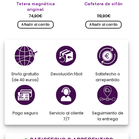
Tetera magnética
Cafetera de sifón
original
74,90
€
119,90
€
Añadir al carrito
Añadir al carrito
Envío gratuito
Devolución fácil
Satisfecho o
(de 40 euros)
arrepentido
Pago seguro
Servicio al cliente
Seguimiento de
7/7
la entrega