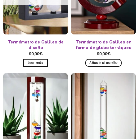
elegir
en
la
página
de
producto
Termómetro de Galileo de
Termómetro de Galileo en
diseño
forma de globo terráqueo
99,90
€
99,90
€
Leer más
Añadir al carrito