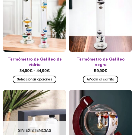
Termómetro de Galileo de
Termómetro de Galileo
vidrio
negro
Rango
34,90
€
-
44,90
€
59,90
€
de
precios:
Seleccionar opciones
Añadir al carrito
desde
34,90€
Este
hasta
producto
44,90€
tiene
múltiples
variantes.
Las
opciones
se
SIN EXISTENCIAS
pueden