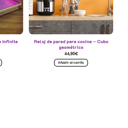
Infinita
Reloj de pared para cocina – Cubo
geométrico
ango
44,90
€
e
recios:
Añadir al carrito
esde
4,90€
asta
4,90€