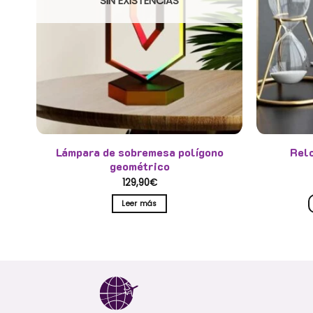
SIN EXISTENCIAS
en
la
página
de
producto
Lámpara de sobremesa polígono
Relo
geométrico
129,90
€
Leer más