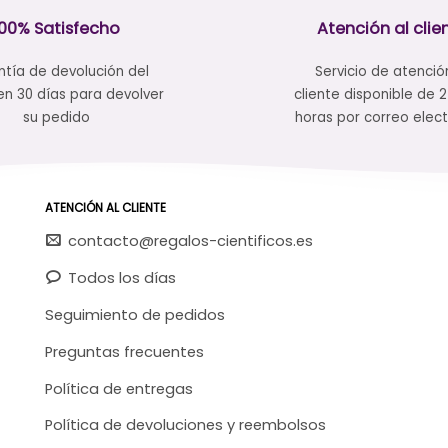
se
100% Satisfecho
Atención al clie
pueden
elegir
tía de devolución del
Servicio de atenció
en
en 30 días para devolver
cliente disponible de 
la
su pedido
horas por correo elect
página
de
producto
ATENCIÓN AL CLIENTE
contacto@regalos-cientificos.es
Todos los días
Seguimiento de pedidos
Preguntas frecuentes
Política de entregas
Política de devoluciones y reembolsos