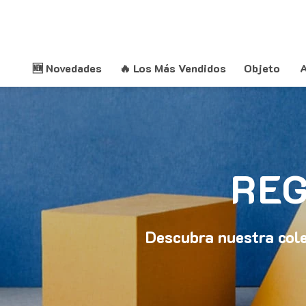
Saltar
al
contenido
🆕 Novedades
🔥 Los Más Vendidos
Objeto
A
RE
Descubra nuestra cole