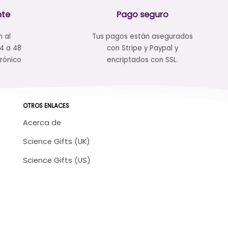
nte
Pago seguro
n al
Tus pagos están asegurados
24 a 48
con Stripe y Paypal y
rónico
encriptados con SSL.
OTROS ENLACES
Acerca de
Science Gifts (UK)
Science Gifts (US)