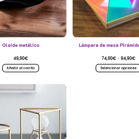
Oloide metálico
Lámpara de mesa Pirámide 
R
49,90
€
74,90
€
-
94,90
€
d
p
Añadir al carrito
Seleccionar opciones
d
7
Este
h
producto
9
tiene
múltiples
variantes.
Las
opciones
se
pueden
elegir