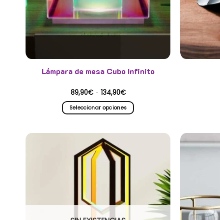
Lámpara de mesa Cubo Infinito
Rango
89,90
€
-
134,90
€
de
precios:
Seleccionar opciones
desde
89,90€
Este
hasta
producto
134,90€
tiene
múltiples
variantes.
Las
opciones
se
pueden
elegir