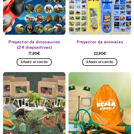
elegir
en
la
página
de
producto
Proyector de dinosaurios
Proyector de animales
(24 diapositivas)
17,90
€
22,90
€
Añadir al carrito
Añadir al carrito