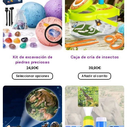
Kit de excavación de
Caja de cría de insectos
piedras preciosas
24,90
€
39,90
€
Seleccionar opciones
Añadir al carrito
Este
producto
tiene
múltiples
variantes.
Las
opciones
se
pueden