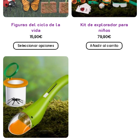
Figuras del ciclo de la
Kit de explorador para
vida
niños
15,90
€
79,90
€
Seleccionar opciones
Añadir al carrito
Este
producto
tiene
múltiples
variantes.
Las
opciones
se
pueden
elegir
en
la
página
de
producto