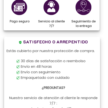
en
la
página
de
Pago seguro
Servicio al cliente
Seguimiento de
producto
7/7
la entrega
SATISFECHO O ARREPENTIDO
Estás cubierto por nuestra protección de compra.
30 días de satisfacción o reembolso
Envío en 48 horas
Envío con seguimiento
Empaquetado con cuidado
¿PREGUNTAS?
Nuestro servicio de atención al cliente le responde
7/7 :