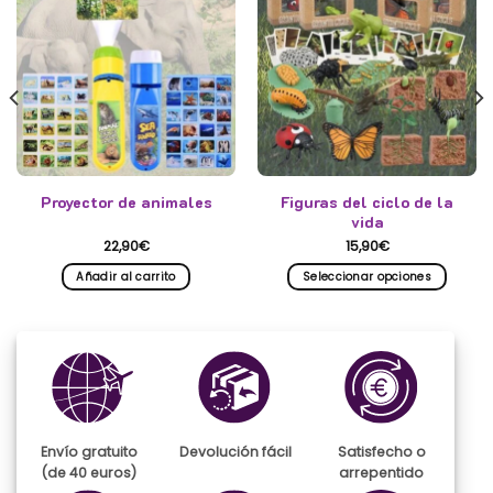
Proyector de animales
Figuras del ciclo de la
vida
22,90
€
15,90
€
Añadir al carrito
Seleccionar opciones
Este
producto
tiene
múltiples
variantes.
Las
opciones
se
Envío gratuito
Devolución fácil
Satisfecho o
pueden
(de 40 euros)
arrepentido
elegir