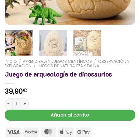
INICIO
/
APRENDIZAJE Y JUEGOS CIENTÍFICOS
/
OBSERVACIÓN Y
EXPLORACIÓN
/
JUEGOS DE NATURALEZA Y FAUNA
Juego de arqueología de dinosaurios
39,90
€
Juego de arqueología de dinosaurios cantidad
Añadir al carrito