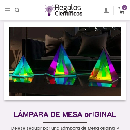
Saltar
0
al
contenido
LÁMPARA DE MESA orIGINAL
Déjese seducir por una
Lámpara de Mesa original
y