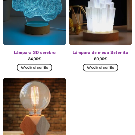
Lámpara 3D cerebro
Lámpara de mesa Selenita
34,90
€
89,90
€
Añadir al carrito
Añadir al carrito