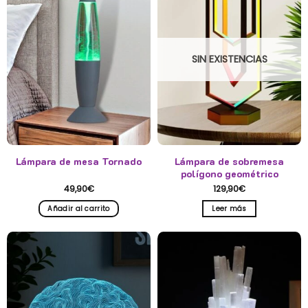
SIN EXISTENCIAS
Lámpara de mesa Tornado
Lámpara de sobremesa
polígono geométrico
49,90
€
129,90
€
Añadir al carrito
Leer más