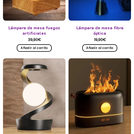
la
página
de
producto
Lámpara de mesa fuegos
Lámpara de mesa fibra
artificiales
óptica
39,90
€
19,90
€
Añadir al carrito
Añadir al carrito