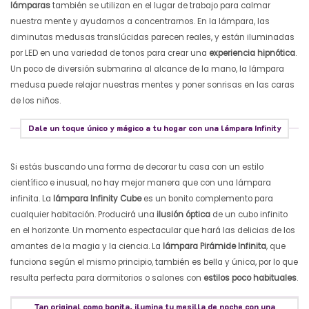
lámparas
también se utilizan en el lugar de trabajo para calmar
nuestra mente y ayudarnos a concentrarnos. En la lámpara, las
diminutas medusas translúcidas parecen reales, y están iluminadas
por LED en una variedad de tonos para crear una
experiencia hipnótica
.
Un poco de diversión submarina al alcance de la mano, la lámpara
medusa puede relajar nuestras mentes y poner sonrisas en las caras
de los niños.
Dale un toque único y mágico a tu hogar con una lámpara Infinity
Si estás buscando una forma de decorar tu casa con un estilo
científico e inusual, no hay mejor manera que con una lámpara
infinita. La
lámpara Infinity Cube
es un bonito complemento para
cualquier habitación. Producirá una
ilusión óptica
de un cubo infinito
en el horizonte. Un momento espectacular que hará las delicias de los
amantes de la magia y la ciencia. La
lámpara Pirámide Infinita
, que
funciona según el mismo principio, también es bella y única, por lo que
resulta perfecta para dormitorios o salones con
estilos poco habituales
.
Tan original como bonita, ilumina tu mesilla de noche con una