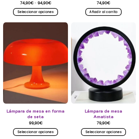
Rango
74,90
€
-
94,90
€
74,90
€
de
precios:
Seleccionar opciones
Añadir al carrito
desde
74,90€
Este
hasta
producto
94,90€
tiene
múltiples
variantes.
Las
opciones
se
pueden
elegir
en
la
página
de
producto
Lámpara de mesa en forma
Lámpara de mesa
de seta
Amatista
99,90
€
79,90
€
Seleccionar opciones
Seleccionar opciones
Este
Este