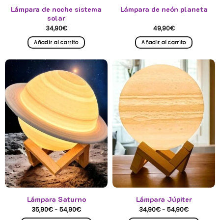
Lámpara de noche sistema
Lámpara de neón planeta
solar
34,90
€
49,90
€
Añadir al carrito
Añadir al carrito
Lámpara Saturno
Lámpara Júpiter
Rango
Rango
35,90
€
-
54,90
€
34,90
€
-
54,90
€
de
de