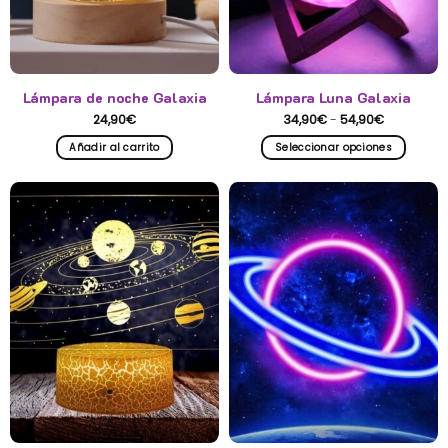
Lámpara de noche Galaxia
Lámpara Luna Galaxia
Rango
24,90
€
34,90
€
-
54,90
€
de
precios:
Añadir al carrito
Seleccionar opciones
desde
34,90€
Este
hasta
producto
54,90€
tiene
múltiples
variantes.
Las
opciones
se
pueden
elegir
en
la
página
de
producto