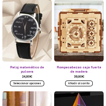
producto
tiene
múltiples
variantes.
Las
opciones
se
pueden
elegir
en
la
página
de
producto
Reloj matemático de
Rompecabezas caja fuerte
pulsera
de madera
24,90
€
39,90
€
Seleccionar opciones
Añadir al carrito
Este
producto
tiene
múltiples