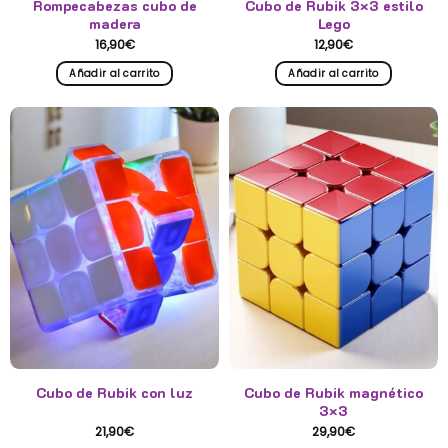
Rompecabezas cubo de
Cubo de Rubik 3×3 estilo
madera
Lego
16,90
€
12,90
€
Añadir al carrito
Añadir al carrito
Cubo de Rubik con luz
Cubo de Rubik magnético
3×3
21,90
€
29,90
€