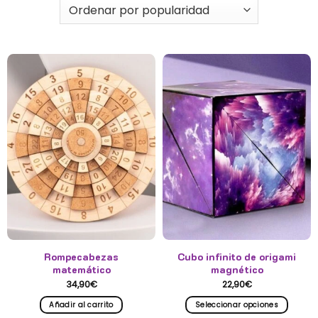
Rompecabezas
Cubo infinito de origami
matemático
magnético
34,90
€
22,90
€
Añadir al carrito
Seleccionar opciones