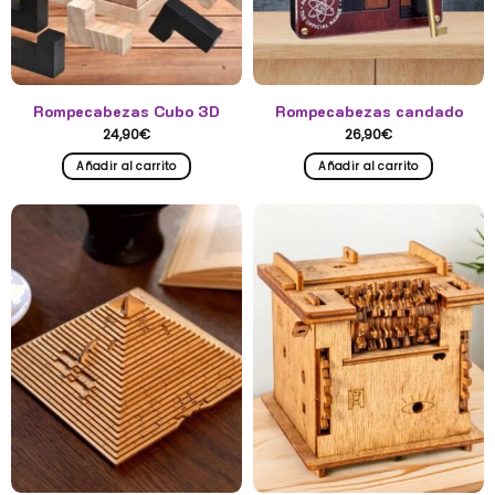
la
página
de
producto
Rompecabezas Cubo 3D
Rompecabezas candado
24,90
€
26,90
€
Añadir al carrito
Añadir al carrito