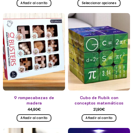
Añadir al carrito
Seleccionar opciones
Este
producto
tiene
múltiples
variantes.
Las
opciones
se
pueden
elegir
en
la
página
de
producto
9 rompecabezas de
Cubo de Rubik con
madera
conceptos matemáticos
44,90
€
21,90
€
Añadir al carrito
Añadir al carrito