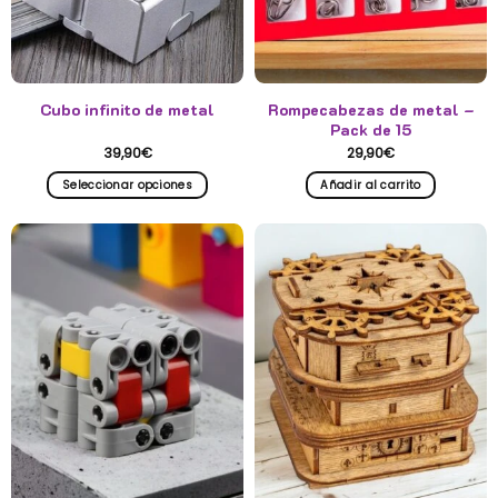
Cubo infinito de metal
Rompecabezas de metal –
Pack de 15
39,90
€
29,90
€
Seleccionar opciones
Añadir al carrito
Este
producto
tiene
múltiples
variantes.
Las
opciones
se
pueden
elegir
en
la
página
de