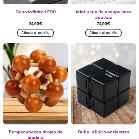
producto
Cubo Infinito LEGO
Minijuego de escape para
adultos
24,90
€
74,90
€
Añadir al carrito
Añadir al carrito
Rompecabezas átomo de
Cubo infinito antiestrés
madera