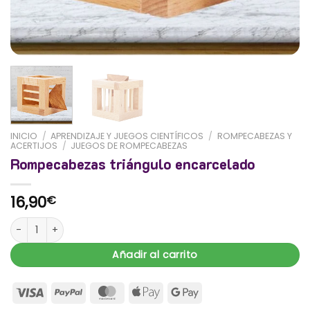
INICIO
/
APRENDIZAJE Y JUEGOS CIENTÍFICOS
/
ROMPECABEZAS Y
ACERTIJOS
/
JUEGOS DE ROMPECABEZAS
Rompecabezas triángulo encarcelado
16,90
€
Rompecabezas triángulo encarcelado cantidad
Añadir al carrito