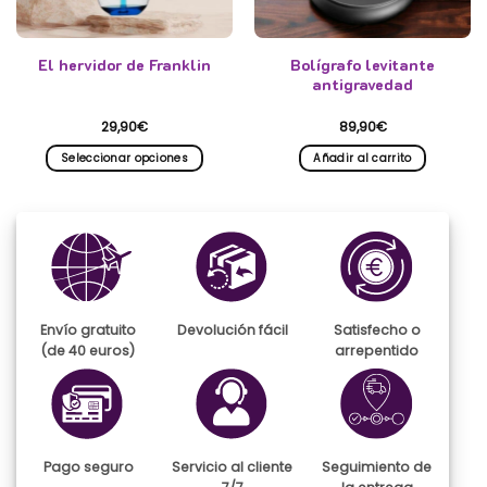
El hervidor de Franklin
Bolígrafo levitante
antigravedad
29,90
€
89,90
€
Seleccionar opciones
Añadir al carrito
Este
producto
tiene
múltiples
variantes.
Las
opciones
se
Envío gratuito
Devolución fácil
Satisfecho o
pueden
(de 40 euros)
arrepentido
elegir
en
la
página
de
Pago seguro
Servicio al cliente
Seguimiento de
producto