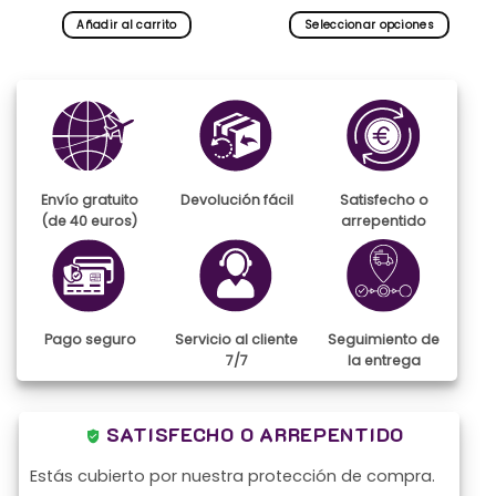
Añadir al carrito
Seleccionar opciones
Este
producto
tiene
múltiples
variantes.
Las
opciones
se
Envío gratuito
Devolución fácil
Satisfecho o
pueden
(de 40 euros)
arrepentido
elegir
en
la
página
de
Pago seguro
Servicio al cliente
Seguimiento de
producto
7/7
la entrega
SATISFECHO O ARREPENTIDO
Estás cubierto por nuestra protección de compra.