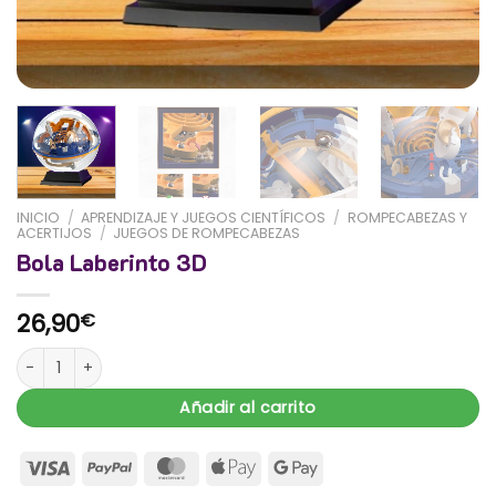
INICIO
/
APRENDIZAJE Y JUEGOS CIENTÍFICOS
/
ROMPECABEZAS Y
ACERTIJOS
/
JUEGOS DE ROMPECABEZAS
Bola Laberinto 3D
26,90
€
Bola Laberinto 3D cantidad
Añadir al carrito