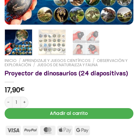
INICIO
/
APRENDIZAJE Y JUEGOS CIENTÍFICOS
/
OBSERVACIÓN Y
EXPLORACIÓN
/
JUEGOS DE NATURALEZA Y FAUNA
Proyector de dinosaurios (24 diapositivas)
17,90
€
Proyector de dinosaurios (24 diapositivas) cantidad
Añadir al carrito