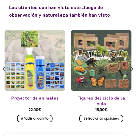
Los clientes que han visto este Juego de
observación y naturaleza también han visto
Proyector de animales
Figuras del ciclo de la
vida
22,90
€
15,90
€
Añadir al carrito
Seleccionar opciones
Este
producto