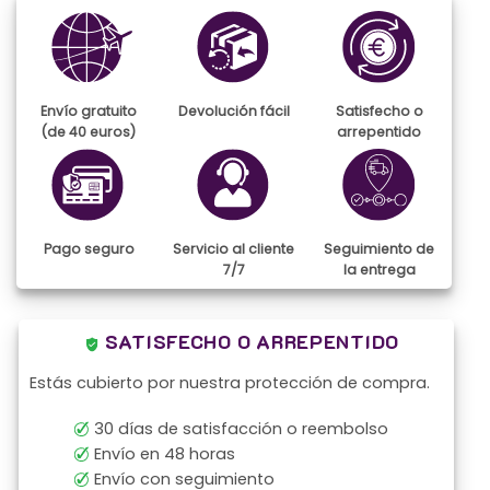
tiene
múltiples
variantes.
Las
opciones
se
Envío gratuito
Devolución fácil
Satisfecho o
pueden
(de 40 euros)
arrepentido
elegir
en
la
página
de
Pago seguro
Servicio al cliente
Seguimiento de
producto
7/7
la entrega
SATISFECHO O ARREPENTIDO
Estás cubierto por nuestra protección de compra.
30 días de satisfacción o reembolso
Envío en 48 horas
Envío con seguimiento