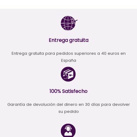
tiene
múltiples
variantes.
Las
opciones
se
pueden
Entrega gratuita
elegir
en
Entrega gratuita para pedidos superiores a 40 euros en
la
España
página
de
producto
100% Satisfecho
Garantía de devolución del dinero en 30 días para devolver
su pedido