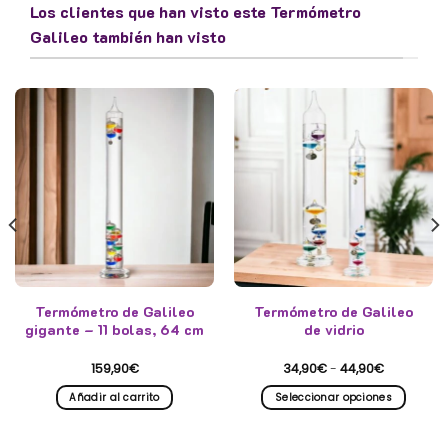
Los clientes que han visto este Termómetro
Galileo también han visto
Termómetro de Galileo
Termómetro de Galileo
gigante – 11 bolas, 64 cm
de vidrio
Rango
159,90
€
34,90
€
-
44,90
€
de
precios:
Añadir al carrito
Seleccionar opciones
desde
34,90€
Este
hasta
producto
44,90€