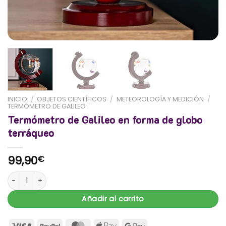
INICIO
/
OBJETOS CIENTÍFICOS
/
METEOROLOGÍA Y MEDICIÓN
/
TERMÓMETRO DE GALILEO
Termómetro de Galileo en forma de globo
terráqueo
99,90
€
Termómetro de Galileo en forma de globo terráqueo cantidad
Añadir al carrito