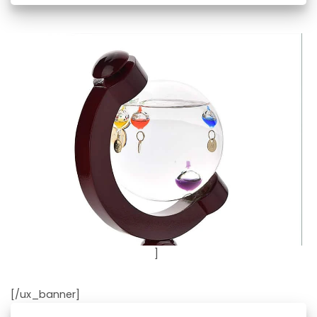
]
[/ux_banner]