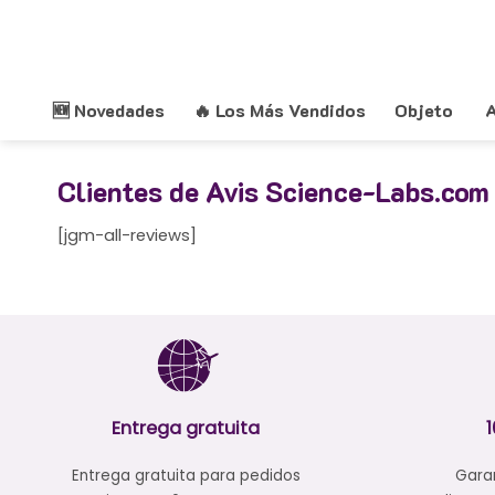
Saltar
al
contenido
🆕 Novedades
🔥 Los Más Vendidos
Objeto
A
Clientes de Avis Science-Labs.com
[jgm-all-reviews]
Entrega gratuita
Entrega gratuita para pedidos
Garan