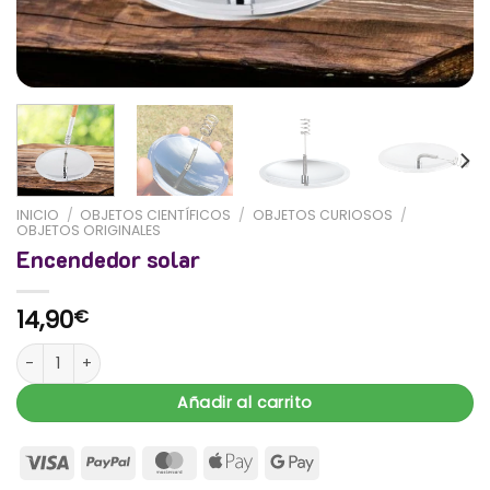
INICIO
/
OBJETOS CIENTÍFICOS
/
OBJETOS CURIOSOS
/
OBJETOS ORIGINALES
Encendedor solar
14,90
€
Encendedor solar cantidad
Añadir al carrito