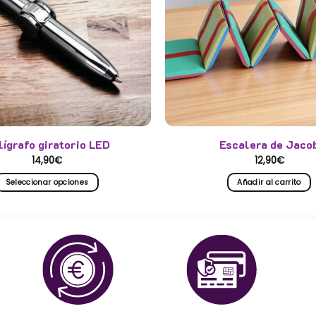
lígrafo giratorio LED
Escalera de Jaco
14,90
€
12,90
€
Seleccionar opciones
Añadir al carrito
Este
producto
tiene
múltiples
variantes.
Las
opciones
se