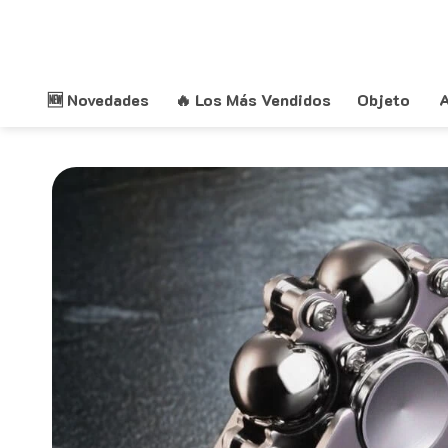
Saltar
al
contenido
🆕 Novedades
🔥 Los Más Vendidos
Objeto
A