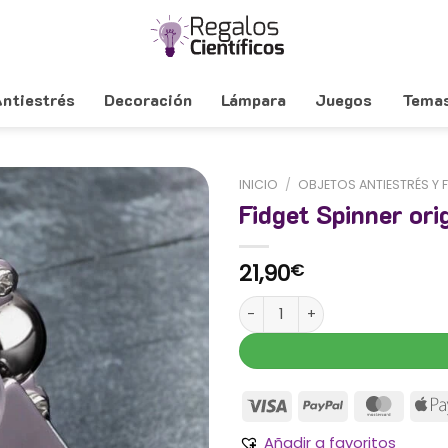
ntiestrés
Decoración
Lámpara
Juegos
Tema
INICIO
/
OBJETOS ANTIESTRÉS Y 
Fidget Spinner ori
21,90
€
Fidget Spinner original cantida
Añadir a favoritos