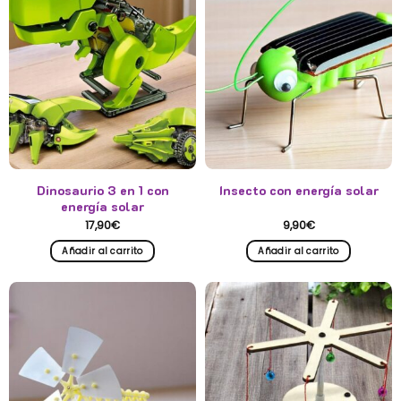
Dinosaurio 3 en 1 con
Insecto con energía solar
energía solar
17,90
€
9,90
€
Añadir al carrito
Añadir al carrito