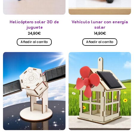
Helicóptero solar 3D de
Vehículo lunar con energía
juguete
solar
24,90
€
14,90
€
Añadir al carrito
Añadir al carrito