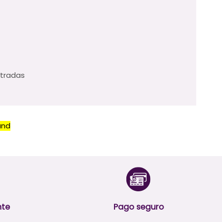
ustradas
und
nte
Pago seguro