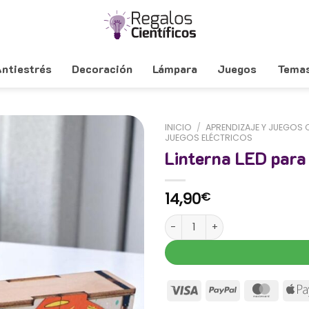
ntiestrés
Decoración
Lámpara
Juegos
Tema
INICIO
/
APRENDIZAJE Y JUEGOS 
JUEGOS ELÉCTRICOS
Linterna LED para
14,90
€
Linterna LED para montar cant