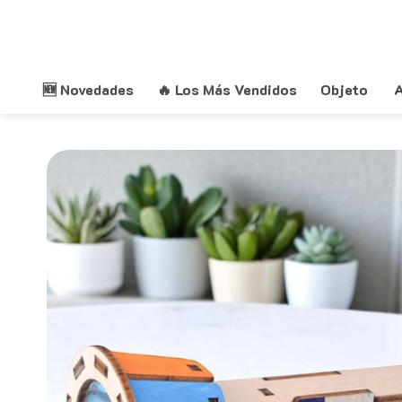
Saltar
al
contenido
🆕 Novedades
🔥 Los Más Vendidos
Objeto
A