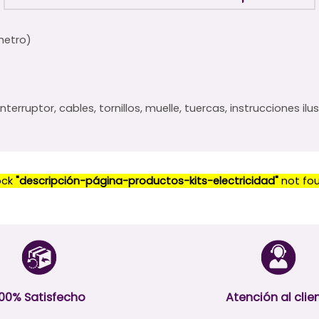
metro)
interruptor, cables, tornillos, muelle, tuercas, instrucciones il
ock
"descripción-página-productos-kits-electricidad"
not fo
100% Satisfecho
Atención al clie