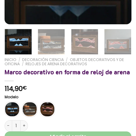
INICIO
/
DECORACIÓN CIENCIA
/
OBJETOS DECORATIVOS Y DE
OFICINA
/
RELOJES DE ARENA DECORATIVOS
Marco decorativo en forma de reloj de arena
114,90
€
Modelo
Marco decorativo en forma de reloj de arena cantidad