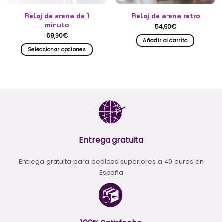
Reloj de arena de 1
Reloj de arena retro
minuto
54,90
€
69,90
€
Añadir al carrito
Seleccionar opciones
Este
producto
tiene
múltiples
variantes.
Las
opciones
se
pueden
Entrega gratuita
elegir
en
Entrega gratuita para pedidos superiores a 40 euros en
la
España
página
de
producto