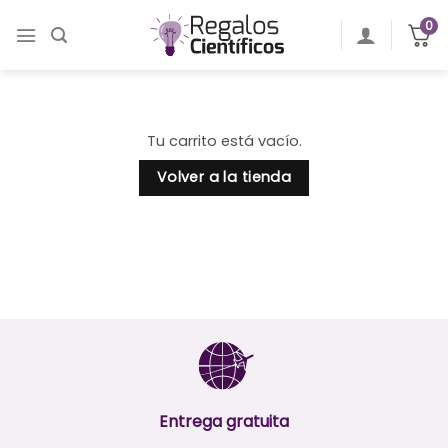
Saltar
0
al
contenido
Tu carrito está vacío.
Volver a la tienda
Entrega gratuita