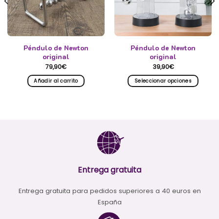
Péndulo de Newton
Péndulo de Newton
original
original
79,90
€
39,90
€
Añadir al carrito
Seleccionar opciones
Este
producto
tiene
múltiples
variantes.
Las
opciones
se
pueden
Entrega gratuita
elegir
en
Entrega gratuita para pedidos superiores a 40 euros en
la
España
página
de