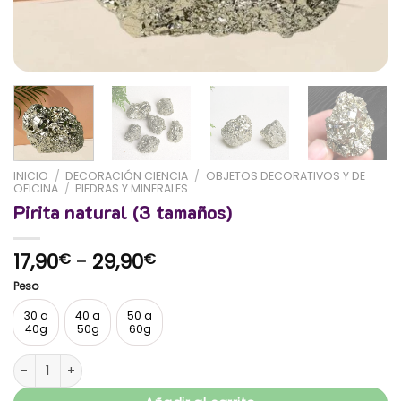
INICIO
/
DECORACIÓN CIENCIA
/
OBJETOS DECORATIVOS Y DE
OFICINA
/
PIEDRAS Y MINERALES
Pirita natural (3 tamaños)
Rango
17,90
-
29,90
€
€
de
Peso
precios:
desde
30 a
40 a
50 a
40g
50g
60g
17,90€
hasta
Pirita natural (3 tamaños) cantidad
29,90€