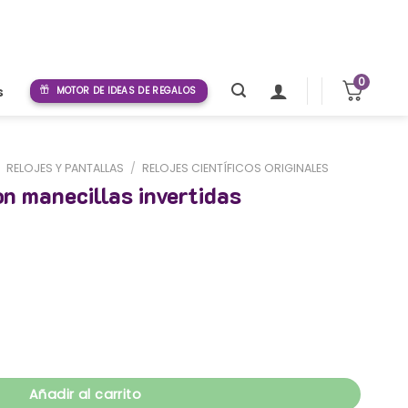
0
s
MOTOR DE IDEAS DE REGALOS
/
RELOJES Y PANTALLAS
/
RELOJES CIENTÍFICOS ORIGINALES
on manecillas invertidas
s invertidas cantidad
Añadir al carrito