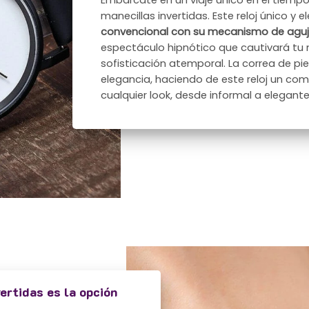
Embárcate en un viaje único en el tiempo 
manecillas invertidas. Este reloj único y 
convencional con su mecanismo de aguja
espectáculo hipnótico que cautivará tu 
sofisticación atemporal. La correa de pi
elegancia, haciendo de este reloj un c
cualquier look, desde informal a elegante
vertidas es la opción