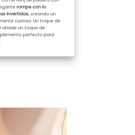
con el reloj de pulsera con
elegante
rompe con lo
s invertidas
, creando un
mente curiosa. Un toque de
el añade un toque de
omplemento perfecto para
.