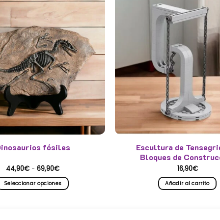
inosaurios fósiles
Escultura de Tensegri
Bloques de Construc
Rango
44,90
€
-
69,90
€
16,90
€
de
precios:
Seleccionar opciones
Añadir al carrito
desde
44,90€
Este
hasta
producto
69,90€
tiene