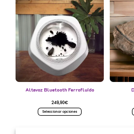
Altavoz Bluetooth Ferrofluido
D
249,90
€
Seleccionar opciones
Este
producto
tiene