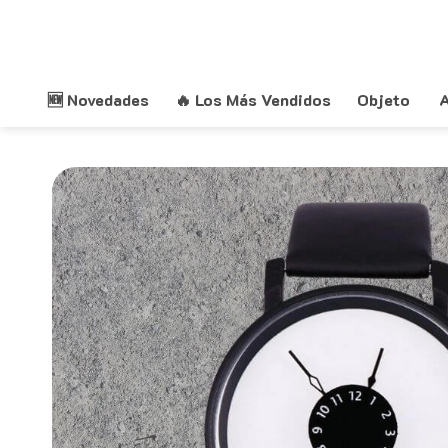
Saltar
al
contenido
🆕 Novedades
🔥 Los Más Vendidos
Objeto
A