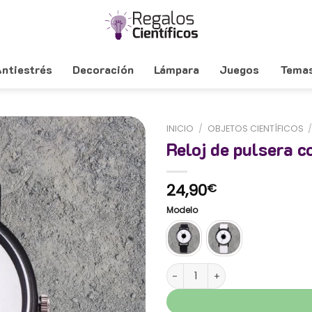
ntiestrés
Decoración
Lámpara
Juegos
Tema
INICIO
/
OBJETOS CIENTÍFICOS
Reloj de pulsera c
24,90
€
Modelo
Reloj de pulsera con manecilla