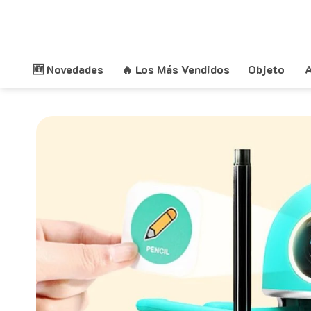
Saltar
al
contenido
🆕 Novedades
🔥 Los Más Vendidos
Objeto
A