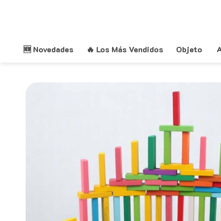
Saltar
al
contenido
🆕 Novedades
🔥 Los Más Vendidos
Objeto
A