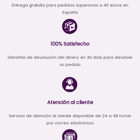
en
la
Entrega gratuita para pedidos superiores a 40 euros en
la
página
España
página
de
de
producto
producto
100% Satisfecho
Garantía de devolución del dinero en 30 días para devolver
su pedido
Atención al cliente
Servicio de atención al cliente disponible de 24 a 48 horas
por correo electrónico