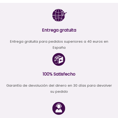
Las
opciones
opciones
se
se
pueden
pueden
elegir
elegir
en
en
la
Entrega gratuita
la
página
página
de
Entrega gratuita para pedidos superiores a 40 euros en
de
producto
producto
España
100% Satisfecho
Garantía de devolución del dinero en 30 días para devolver
su pedido