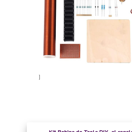
]
Kit Bobina de Tesla DIY, el regal