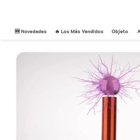
Saltar
al
contenido
🆕 Novedades
🔥 Los Más Vendidos
Objeto
A