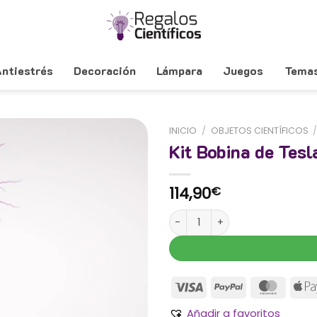
ntiestrés
Decoración
Lámpara
Juegos
Tema
INICIO
/
OBJETOS CIENTÍFICOS
Kit Bobina de Tesl
114,90
€
Kit Bobina de Tesla DIY cantid
Añadir a favoritos