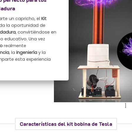
dadura
rte un capricho, el
Kit
nda la oportunidad de
ldadura
, convirtiéndose en
o educativo. Una vez
to
realmente
encia
, la
ingeniería
y la
mparte esta experiencia
]
Características del kit bobina de Tesla