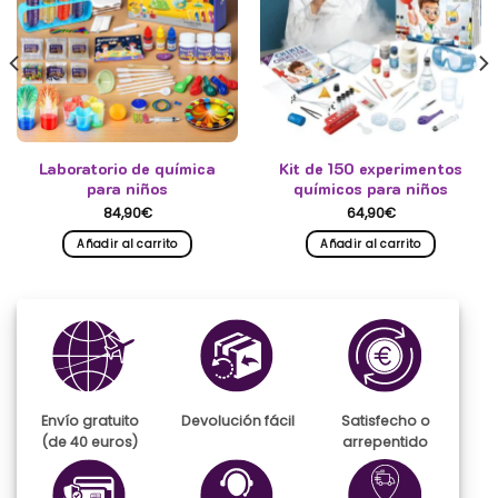
Laboratorio de química
Kit de 150 experimentos
para niños
químicos para niños
84,90
€
64,90
€
Añadir al carrito
Añadir al carrito
Envío gratuito
Devolución fácil
Satisfecho o
(de 40 euros)
arrepentido