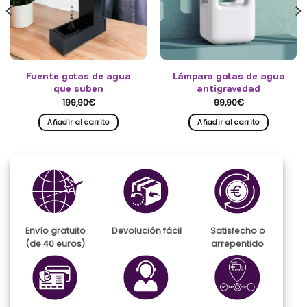
Fuente gotas de agua
Lámpara gotas de agua
que suben
antigravedad
199,90
€
99,90
€
Añadir al carrito
Añadir al carrito
Envío gratuito
Devolución fácil
Satisfecho o
(de 40 euros)
arrepentido