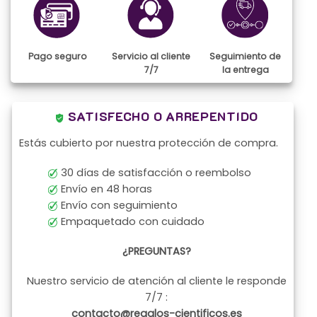
en
la
página
de
Pago seguro
Servicio al cliente
Seguimiento de
producto
7/7
la entrega
SATISFECHO O ARREPENTIDO
Estás cubierto por nuestra protección de compra.
30 días de satisfacción o reembolso
Envío en 48 horas
Envío con seguimiento
Empaquetado con cuidado
¿PREGUNTAS?
Nuestro servicio de atención al cliente le responde
7/7 :
contacto@regalos-cientificos.es