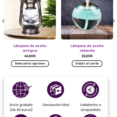
Lámpara de aceite
Lámpara de aceite
antigua
redonda
44,90
€
29,90
€
Seleccionar opciones
Añadir al carrito
Este
producto
tiene
múltiples
variantes.
Las
opciones
se
Envío gratuito
Devolución fácil
Satisfecho o
pueden
(de 40 euros)
arrepentido
elegir