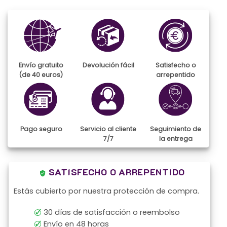
tiene
tiene
múltiples
múltiples
variantes.
variantes.
Las
Las
opciones
opciones
se
se
pueden
pueden
Envío gratuito
Devolución fácil
Satisfecho o
elegir
elegir
(de 40 euros)
arrepentido
en
en
la
la
página
página
de
de
producto
producto
Pago seguro
Servicio al cliente
Seguimiento de
7/7
la entrega
SATISFECHO O ARREPENTIDO
Estás cubierto por nuestra protección de compra.
30 días de satisfacción o reembolso
Envío en 48 horas