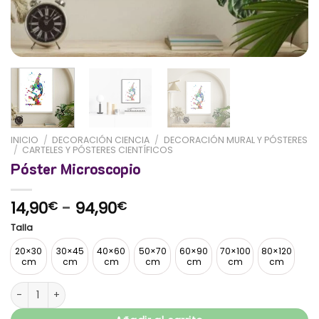
INICIO
/
DECORACIÓN CIENCIA
/
DECORACIÓN MURAL Y PÓSTERES
/
CARTELES Y PÓSTERES CIENTÍFICOS
Póster Microscopio
Rango
14,90
-
94,90
€
€
de
Talla
precios:
desde
20×30
30×45
40×60
50×70
60×90
70×100
80×120
cm
cm
cm
cm
cm
cm
cm
14,90€
hasta
Póster Microscopio cantidad
94,90€