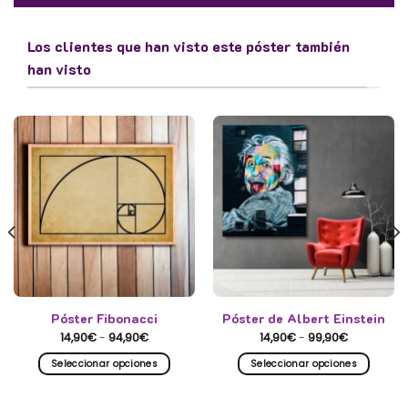
Los clientes que han visto este póster también
han visto
Póster Fibonacci
Póster de Albert Einstein
Rango
Rango
14,90
€
-
94,90
€
14,90
€
-
99,90
€
de
de
precios:
precios:
Seleccionar opciones
Seleccionar opciones
desde
desde
14,90€
14,90€
Este
Este
hasta
hasta
producto
producto
94,90€
99,90€