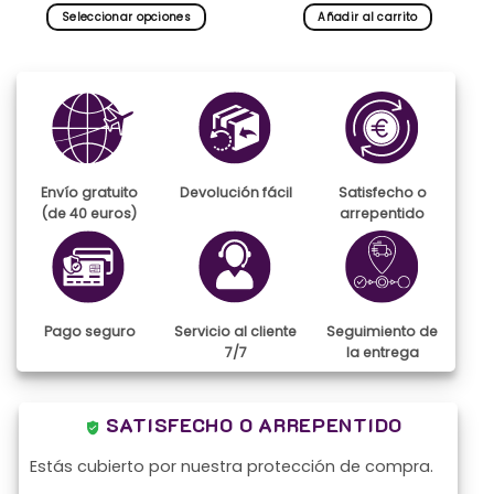
precios:
Seleccionar opciones
Añadir al carrito
desde
59,90€
Este
hasta
producto
94,90€
tiene
múltiples
variantes.
Las
opciones
se
Envío gratuito
Devolución fácil
Satisfecho o
pueden
(de 40 euros)
arrepentido
elegir
en
la
página
de
Pago seguro
Servicio al cliente
Seguimiento de
producto
7/7
la entrega
SATISFECHO O ARREPENTIDO
Estás cubierto por nuestra protección de compra.