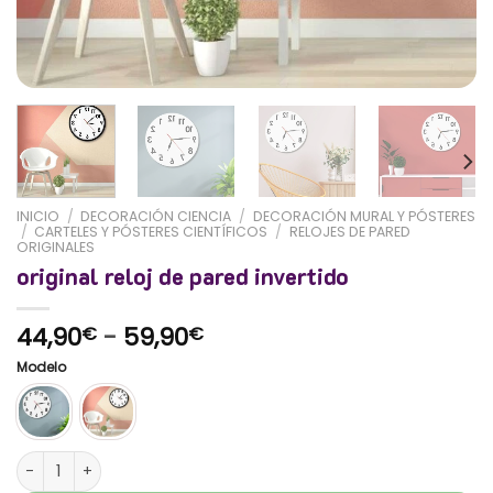
INICIO
/
DECORACIÓN CIENCIA
/
DECORACIÓN MURAL Y PÓSTERES
/
CARTELES Y PÓSTERES CIENTÍFICOS
/
RELOJES DE PARED
ORIGINALES
original reloj de pared invertido
Rango
44,90
-
59,90
€
€
de
Modelo
precios:
desde
44,90€
hasta
original reloj de pared invertido cantidad
59,90€