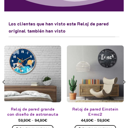
Los clientes que han visto este Reloj de pared
original también han visto
Reloj de pared grande
Reloj de pared Einstein
con diseño de astronauta
E=mc2
Rango
Rango
59,90
€
-
94,90
€
44,90
€
-
59,90
€
de
de
precios:
precios: