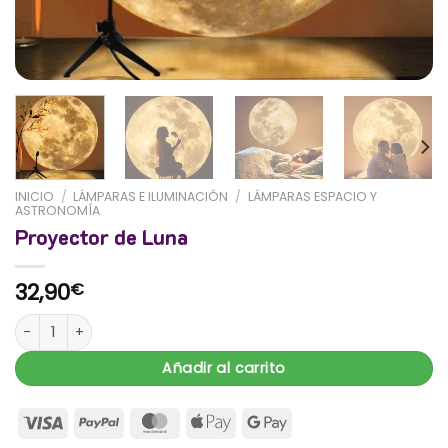
INICIO
/
LÁMPARAS E ILUMINACIÓN
/
LÁMPARAS ESPACIO Y
ASTRONOMÍA
Proyector de Luna
32,90
€
Proyector de Luna cantidad
Añadir al carrito