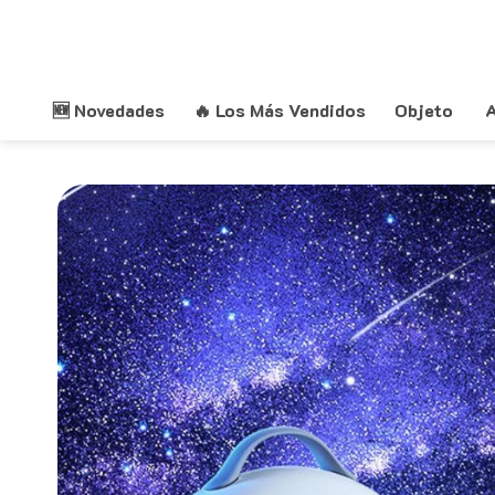
Saltar
al
contenido
🆕 Novedades
🔥 Los Más Vendidos
Objeto
A