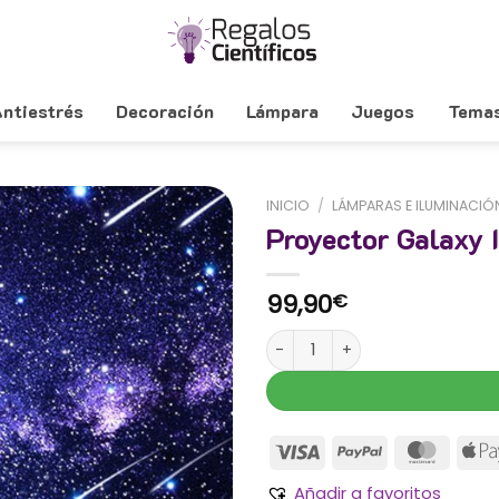
ntiestrés
Decoración
Lámpara
Juegos
Tema
INICIO
/
LÁMPARAS E ILUMINACIÓ
Proyector Galaxy I
99,90
€
Proyector Galaxy Infinity canti
Añadir a favoritos