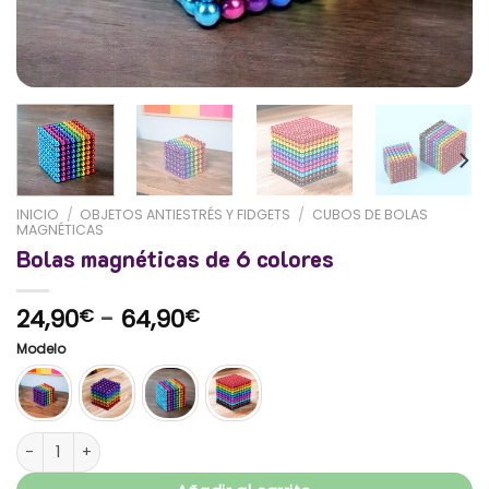
INICIO
/
OBJETOS ANTIESTRÉS Y FIDGETS
/
CUBOS DE BOLAS
MAGNÉTICAS
Bolas magnéticas de 6 colores
Rango
24,90
-
64,90
€
€
de
Modelo
precios:
desde
24,90€
hasta
Bolas magnéticas de 6 colores cantidad
64,90€