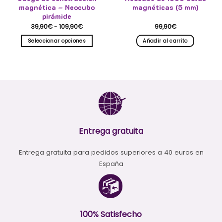
magnética – Neocubo
magnéticas (5 mm)
pirámide
Rango
39,90
€
-
109,90
€
99,90
€
de
precios:
Seleccionar opciones
Añadir al carrito
desde
39,90€
Este
hasta
producto
109,90€
tiene
múltiples
variantes.
Las
opciones
se
pueden
Entrega gratuita
elegir
en
Entrega gratuita para pedidos superiores a 40 euros en
la
España
página
de
producto
100% Satisfecho