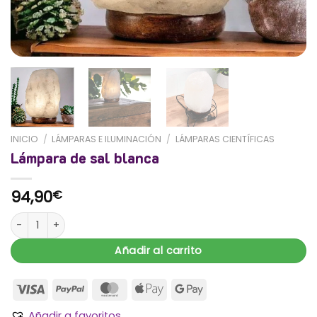
INICIO
/
LÁMPARAS E ILUMINACIÓN
/
LÁMPARAS CIENTÍFICAS
Lámpara de sal blanca
94,90
€
Lámpara de sal blanca cantidad
Añadir al carrito
Añadir a favoritos