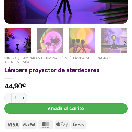
INICIO
/
LÁMPARAS E ILUMINACIÓN
/
LÁMPARAS ESPACIO Y
ASTRONOMÍA
Lámpara proyector de atardeceres
44,90
€
Lámpara proyector de atardeceres cantidad
Añadir al carrito