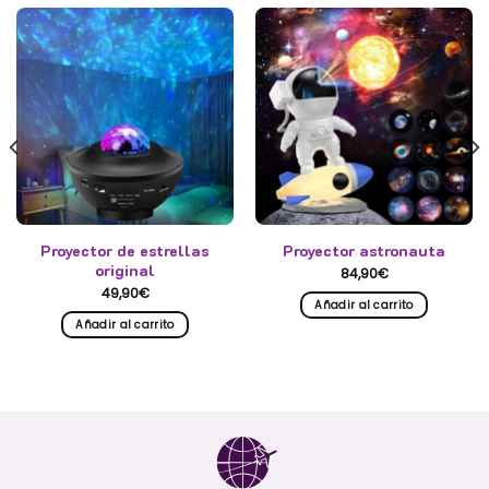
Proyector de estrellas
Proyector astronauta
original
84,90
€
49,90
€
Añadir al carrito
Añadir al carrito