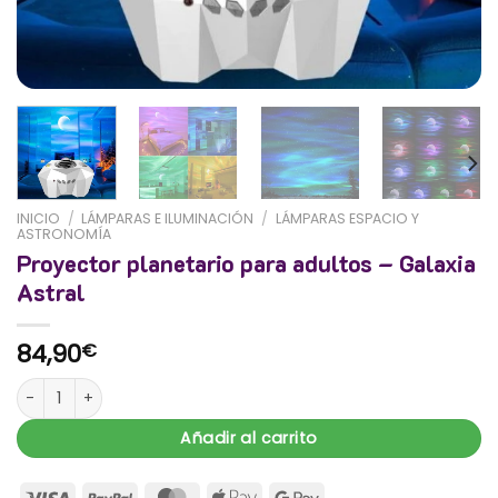
INICIO
/
LÁMPARAS E ILUMINACIÓN
/
LÁMPARAS ESPACIO Y
ASTRONOMÍA
Proyector planetario para adultos – Galaxia
Astral
84,90
€
Proyector planetario para adultos - Galaxia Astral cantidad
Añadir al carrito