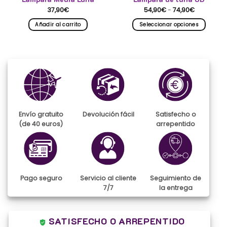
Rango
37,90
€
54,90
€
-
74,90
€
de
precios:
Añadir al carrito
Seleccionar opciones
desde
54,90€
Este
hasta
producto
74,90€
tiene
múltiples
variantes.
Las
opciones
se
pueden
Envío gratuito
Devolución fácil
Satisfecho o
elegir
(de 40 euros)
arrepentido
en
la
página
de
producto
Pago seguro
Servicio al cliente
Seguimiento de
7/7
la entrega
SATISFECHO O ARREPENTIDO