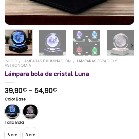
INICIO
/
LÁMPARAS E ILUMINACIÓN
/
LÁMPARAS ESPACIO Y
ASTRONOMÍA
Lámpara bola de cristal Luna
Rango
39,90
-
54,90
€
€
de
Color Base
precios:
desde
39,90€
hasta
Talla Bola
54,90€
6 cm
8 cm