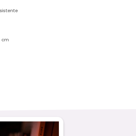
esistente
5 cm