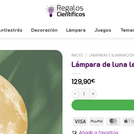
ntiestrés
Decoración
Lámpara
Juegos
Tema
INICIO
/
LÁMPARAS E ILUMINACIÓ
Lámpara de luna l
129,90
€
Lámpara de luna levitante can
Añadir a favoritos