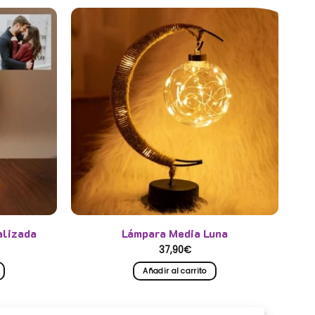
alizada
Lámpara Media Luna
ango
37,90
€
e
ecios:
Añadir al carrito
esde
7,90€
asta
4,90€