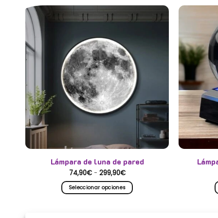
Lámpara de luna de pared
Lámpa
Rango
74,90
€
-
299,90
€
de
precios:
Seleccionar opciones
desde
74,90€
Este
hasta
producto
299,90€