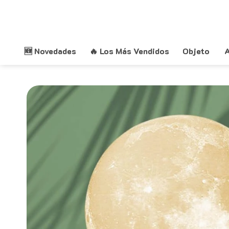
Saltar
al
contenido
🆕 Novedades
🔥 Los Más Vendidos
Objeto
A