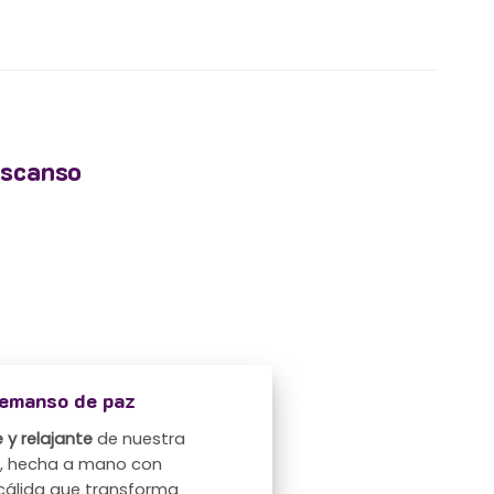
escanso
remanso de paz
y relajante
de nuestra
a, hecha a mano con
 cálida que transforma