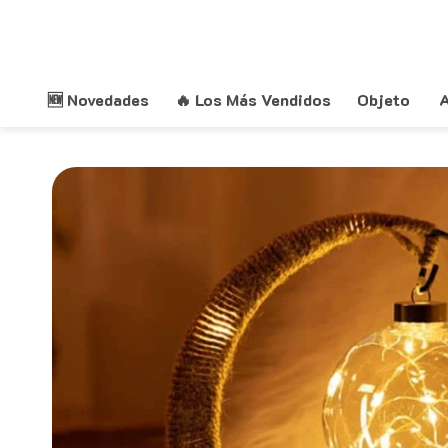
Saltar
al
contenido
🆕 Novedades
🔥 Los Más Vendidos
Objeto
A