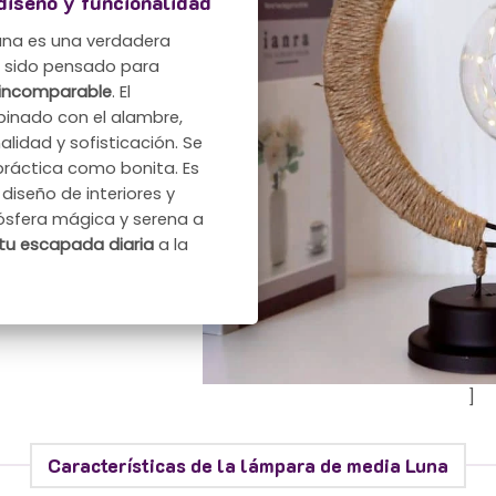
diseño y funcionalidad
una es una verdadera
a sido pensado para
l incomparable
. El
binado con el alambre,
lidad y sofisticación. Se
 práctica como bonita. Es
diseño de interiores y
ósfera mágica y serena a
tu escapada diaria
a la
]
Características de la lámpara de media Luna