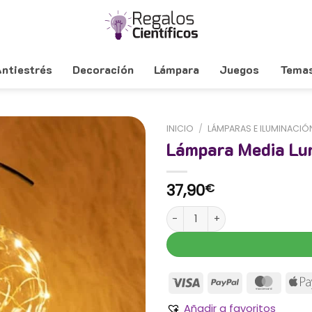
ntiestrés
Decoración
Lámpara
Juegos
Tema
INICIO
/
LÁMPARAS E ILUMINACIÓ
Lámpara Media Lu
37,90
€
Lámpara Media Luna cantidad
Añadir a favoritos