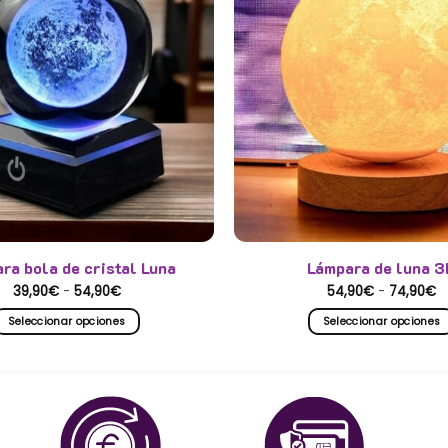
ra bola de cristal Luna
Lámpara de luna 3
Rango
R
39,90
€
-
54,90
€
54,90
€
-
74,90
€
de
d
precios:
p
Seleccionar opciones
Seleccionar opciones
desde
d
39,90€
5
Este
Este
hasta
h
producto
producto
54,90€
7
tiene
tiene
múltiples
múltiples
variantes.
variantes.