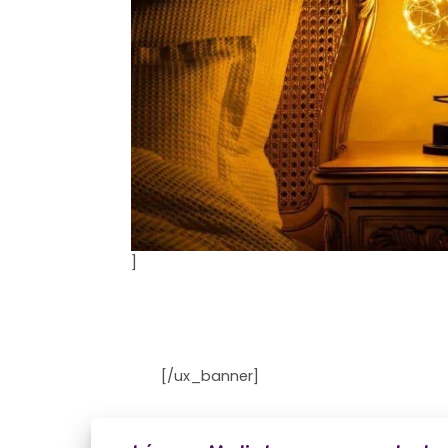
]
[/ux_banner]